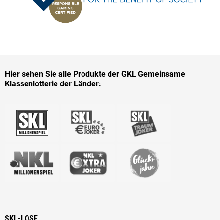
Hier sehen Sie alle Produkte der GKL Gemeinsame
Klassenlotterie der Länder:
SKL-LOSE