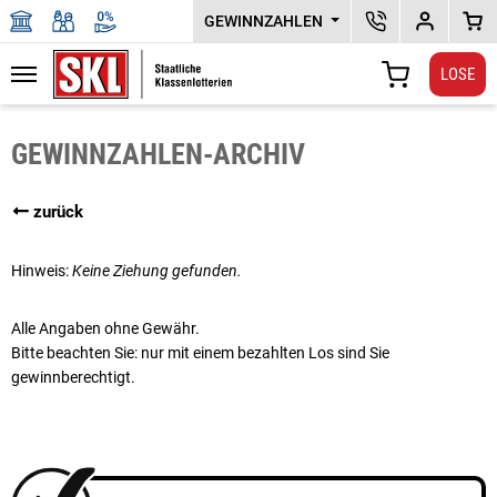
GEWINNZAHLEN
SKL KUNDENSERV
DEPOTPLU
WAR
LOSE
Navigation
WARENKORB
Zu den Hauptinhalten springen
GEWINNZAHLEN-ARCHIV
zurück
Hinweis:
Keine Ziehung gefunden.
Alle Angaben ohne Gewähr.
Bitte beachten Sie: nur mit einem bezahlten Los sind Sie
gewinnberechtigt.