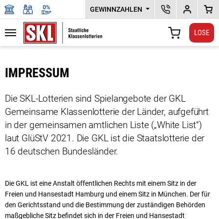
GEWINNZAHLEN
SKL KUNDENSERV
DEPOTPLU
WAR
LOSE
Navigation
WARENKORB
Zu den Hauptinhalten springen
IMPRESSUM
Die SKL-Lotterien sind Spielangebote der GKL
Gemeinsame Klassenlotterie der Länder, aufgeführt
in der gemeinsamen amtlichen Liste („White List“)
laut GlüStV 2021. Die GKL ist die Staatslotterie der
16 deutschen Bundesländer.
Die GKL ist eine Anstalt öffentlichen Rechts mit einem Sitz in der
Freien und Hansestadt Hamburg und einem Sitz in München. Der für
den Gerichtsstand und die Bestimmung der zuständigen Behörden
maßgebliche Sitz befindet sich in der Freien und Hansestadt