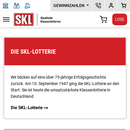
GEWINNZAHLEN
SKL KUNDENSERV
DEPOTPLU
WAR
LOSE
Navigation
WARENKORB
Zu den Hauptinhalten springen
DIE SKL-LOTTERIE
Wir blicken auf eine über 75-jährige Erfolgs­geschichte
zurück. Am 10. September 1947 ging die SKL-Lotterie an den
Start. Sie ist heute die umsatz­stärkste Klassenlotterie in
Deutschland.
Die SKL-Lotterie